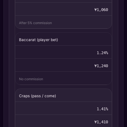
¥1,060
After 5% commission
Baccarat (player bet)
1.24%
¥1,240
No commission
Craps (pass / come)
1.41%
¥1,410