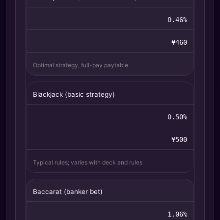
0.46%
¥460
Optimal strategy, full-pay paytable
Blackjack (basic strategy)
0.50%
¥500
Typical rules; varies with deck and rules
Baccarat (banker bet)
1.06%