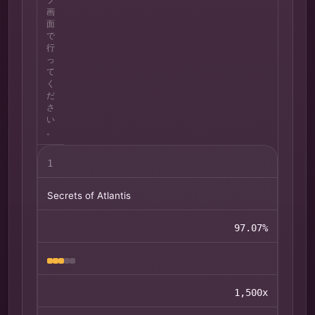
画
面
で
行
っ
て
く
だ
さ
い
。
1
Secrets of Atlantis
97.07%
3/5
1,500x