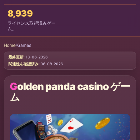
8,939
ライセンス取得済みゲー
ム。
Home
/
Games
最終更新:
13-06-2026
関連性を確認済み:
06-08-2026
Golden panda casino ゲー
ム