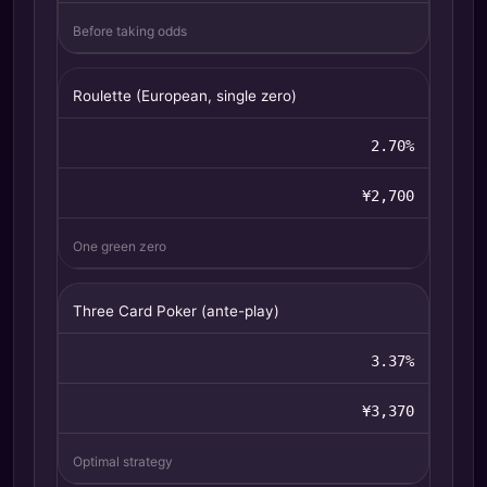
Before taking odds
Roulette (European, single zero)
2.70%
¥2,700
One green zero
Three Card Poker (ante-play)
3.37%
¥3,370
Optimal strategy