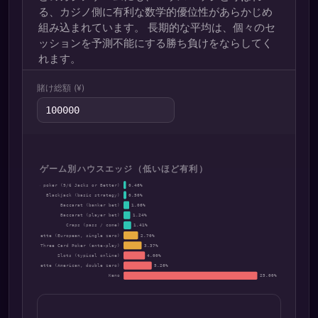
る、カジノ側に有利な数学的優位性があらかじめ
組み込まれています。 長期的な平均は、個々のセ
ッションを予測不能にする勝ち負けをならしてく
れます。
賭け総額 (¥)
ゲーム別ハウスエッジ（低いほど有利）
Video poker (9/6 Jacks or Better)
0.46%
Blackjack (basic strategy)
0.50%
Baccarat (banker bet)
1.06%
Baccarat (player bet)
1.24%
Craps (pass / come)
1.41%
Roulette (European, single zero)
2.70%
Three Card Poker (ante-play)
3.37%
Slots (typical online)
4.00%
Roulette (American, double zero)
5.26%
Keno
25.00%