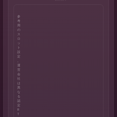
参
考
用
の
ス
ロ
ッ
ト
設
定
。
運
営
会
社
は
異
な
る
認
定
R
T