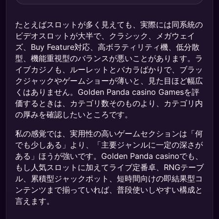
たとえばスロットが多く見えても、実際には同系統の
ビデオスロットが大半で、クラシック、メガウェイ
ズ、Buy Feature対応、高ボラティリティ機、低分散
型、機能重視型のバランスが悪いことがあります。ラ
イブカジノも、ルーレットとバカラばかりで、ブラッ
クジャックやゲームショーが薄いと、見た目ほど幅広
くはありません。Golden Panda casino Gamesを評
価するときは、カテゴリ数そのものより、カテゴリ内
の厚みを確認したいところです。
私の感覚では、実用性の高いゲームセクションは「何
でも少しある」より、「主要ジャンルに一定の深さが
ある」ほうが強いです。Golden Panda casinoでも、
もし人気スロットに加えてライブ定番卓、RNGテーブ
ル、累積型ジャックポット、短時間向けの即結果型コ
ンテンツまで揃っていれば、普段使いしやすい構成と
言えます。