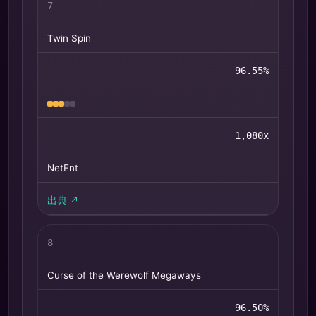
7
Twin Spin
96.55%
3/5
1,080x
NetEnt
出典 ↗
8
Curse of the Werewolf Megaways
96.50%