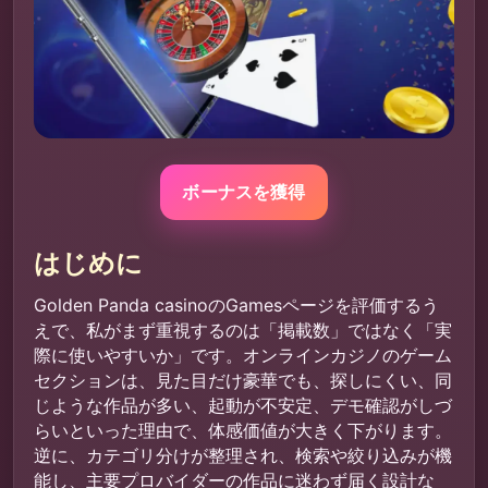
ボーナスを獲得
はじめに
Golden Panda casinoのGamesページを評価するう
えで、私がまず重視するのは「掲載数」ではなく「実
際に使いやすいか」です。オンラインカジノのゲーム
セクションは、見た目だけ豪華でも、探しにくい、同
じような作品が多い、起動が不安定、デモ確認がしづ
らいといった理由で、体感価値が大きく下がります。
逆に、カテゴリ分けが整理され、検索や絞り込みが機
能し、主要プロバイダーの作品に迷わず届く設計な