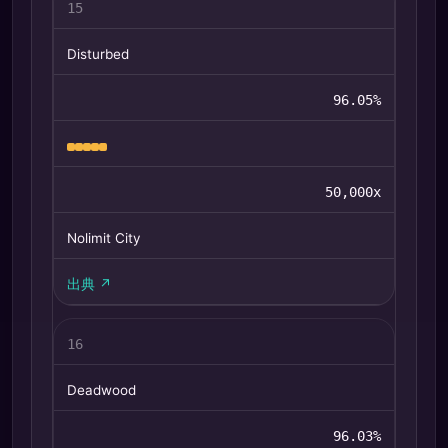
15
Disturbed
96.05%
5/5
50,000x
Nolimit City
出典 ↗
16
Deadwood
96.03%