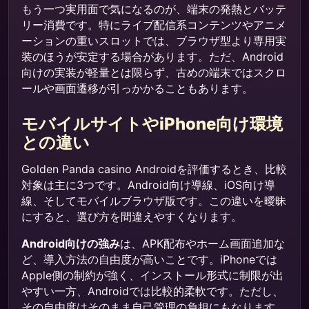
もう一つ実用面で気になるのが、端末の発熱とバッテ
リー消費です。特にライブ配信系コンテンツやアニメ
ーションの重いスロットでは、ブラウザ型より専用実
装のほうが安定する場合があります。ただ、Android
向けの実装が軽量とは限らず、古めの端末ではスクロ
ールや画面遷移が引っかかることもあります。
モバイルサイトやiPhone向け環境
との違い
Golden Panda casino Androidを評価するとき、比較
対象は主に3つです。Android向け導線、iOS向け導
線、そしてモバイルブラウザ版です。この違いを曖昧
にすると、選び方を間違えやすくなります。
Android向けの強み
は、APK配布やホーム画面追加な
ど、導入方法の自由度が高いことです。iPhoneでは
Apple側の制約が強く、インストール形式に制限が出
やすい一方、Androidでは比較的柔軟です。ただし、
その自由度はそのまま自己管理の負担にもなります。