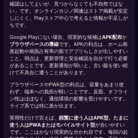
確認はしてよいが、見つからなくても不自然ではな
い」です。オンラインカジノ関連はストア掲載が安定
しにくく、Playストア中心で考えると情報が不足しが
ちです。
Google Playにない場合、現実的な候補は
APK配布
か
ブラウザベースの導線
です。APKの利点は、ホーム画
面起動や画面占有率の面でアプリらしさが出しやすい
こと。弱点は、更新管理と安全確認を自分で行う必要
があることです。更新通知が弱いと、古い版を使い続
けて不具合に遭うことがあります。
ブラウザベースやPWA型の利点は、容量をあまり使
わず、端末への負担が軽いことです。反面、オフライ
ン性はほぼなく、通信環境の影響を受けやすいです。
ライブ系では特に差が出ます。
実用性だけで言えば、
頻繁に使う人はAPK型、たまに
使う人はPWAまたはモバイルサイト型
が合いやすい
です。ここはかなり現実的な分かれ目です。毎回の起