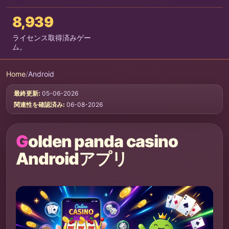
8,939
ライセンス取得済みゲー
ム。
Home
/
Android
最終更新:
05-06-2026
関連性を確認済み:
06-08-2026
Golden panda casino
Androidアプリ