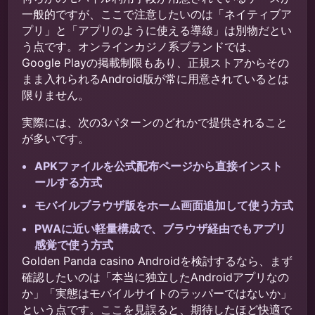
一般的ですが、ここで注意したいのは「ネイティブア
プリ」と「アプリのように使える導線」は別物だとい
う点です。オンラインカジノ系ブランドでは、
Google Playの掲載制限もあり、正規ストアからその
まま入れられるAndroid版が常に用意されているとは
限りません。
実際には、次の3パターンのどれかで提供されること
が多いです。
APKファイルを公式配布ページから直接インスト
ールする方式
モバイルブラウザ版をホーム画面追加して使う方式
PWAに近い軽量構成で、ブラウザ経由でもアプリ
感覚で使う方式
Golden Panda casino Androidを検討するなら、まず
確認したいのは「本当に独立したAndroidアプリなの
か」「実態はモバイルサイトのラッパーではないか」
という点です。ここを見誤ると、期待したほど快適で