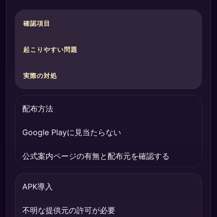
確認項目
起こりやすい問題
実際の対処
配布方法
Google Playに見当たらない
公式案内ページの有無と配布元を確認する
APK導入
不明な提供元の許可が必要