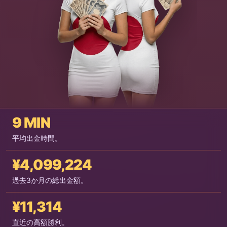
9 MIN
平均出金時間。
¥4,099,224
過去3か月の総出金額。
¥11,314
直近の高額勝利。