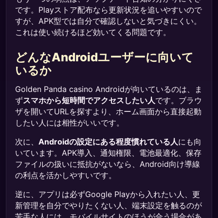
です。Playストア配布なら更新状況を追いやすいので
すが、APK型では自分で確認しないと気づきにくい。
これは使い続けるほど効いてくる問題です。
どんなAndroidユーザーに向いて
いるか
Golden Panda casino Androidが向いているのは、ま
ず
スマホから短時間でアクセスしたい人
です。ブラウ
ザを開いてURLを探すより、ホーム画面から直接起動
したい人には相性がいいです。
次に、
Androidの設定にある程度慣れている人
にも向
いています。APK導入、通知権限、電池最適化、保存
ファイルの扱いに抵抗がないなら、Android向け導線
の利点を活かしやすいです。
逆に、アプリは必ずGoogle Playから入れたい人、更
新管理を自分でやりたくない人、端末設定を触るのが
苦手な人には、モバイルサイトのほうが合う場合があ