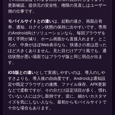
更新確認、提供元の安全性、権限の見直しはユーザー
側の仕事です。
モバイルサイトとの違い
は、起動の速さ、画面占有
率、通知、ログイン状態の保持に出やすいです。専用
のAndroid向けソリューションなら、毎回ブラウザを
開く手間が減り、ホーム画面から直接入れます。とこ
ろが、中身がほぼWeb表示なら、快適さの差は思った
ほど大きくありません。見た目だけアプリ風でも、通
信状態が悪い場面ではブラウザ版と同じ弱点が出ま
す。
iOS版との違い
として実感しやすいのは、導入のしや
すさよりも、導入後の自由度です。Androidは通知設
定や既定ブラウザとの連携、ファイル保存、APK更新
などで柔軟ですが、その分だけ設定項目が多く、慣れ
ていない人には少し面倒です。逆に、細かいカスタマ
イズを気にしない人なら、最初からモバイルサイトで
十分な場合もあります。