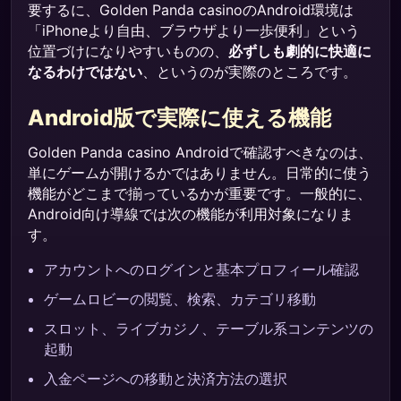
要するに、Golden Panda casinoのAndroid環境は
「iPhoneより自由、ブラウザより一歩便利」という
位置づけになりやすいものの、
必ずしも劇的に快適に
なるわけではない
、というのが実際のところです。
Android版で実際に使える機能
Golden Panda casino Androidで確認すべきなのは、
単にゲームが開けるかではありません。日常的に使う
機能がどこまで揃っているかが重要です。一般的に、
Android向け導線では次の機能が利用対象になりま
す。
アカウントへのログインと基本プロフィール確認
ゲームロビーの閲覧、検索、カテゴリ移動
スロット、ライブカジノ、テーブル系コンテンツの
起動
入金ページへの移動と決済方法の選択