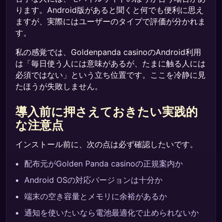
ります。Android版があると聞くと何でも便利に思え
ますが、実際にはユーザーのタイプで評価が分かれま
す。
私の感覚では、Goldenpanda casinoのAndroid利用
は「毎日使う人には意味があるが、たまに触る人には
必須ではない」という立ち位置です。ここを冷静に見
たほうが失敗しません。
導入前に押さえておきたい実践的
な注意点
インストール前に、次の点は必ず確認したいです。
配布元がGolden Panda casinoの正規案内か
Android OSの対応バージョンは十分か
端末の空き容量とメモリに余裕があるか
通知を使いたいなら電池最適化で止められないか